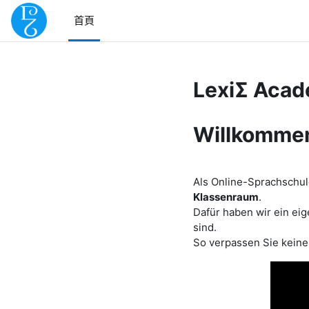
跳至主內容
首頁
LexiΣ Acad
Willkommen
Als Online-Sprachschu
Klassenraum
.
Dafür haben wir ein eig
sind.
So verpassen Sie kein