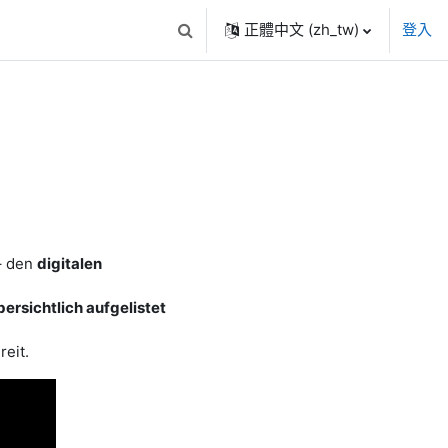
正體中文 ‎(zh_tw)‎
登入
Toggle search input
– den
digitalen
bersichtlich aufgelistet
reit.